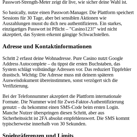
Passwort-Strength-Meter zeigt dir live, wie sicher deine Wahl ist.
So basically, nutze einen Passwort-Manager. Die Plattform speichert
Sessions für 30 Tage, aber bei sensiblen Aktionen wie
Auszahlungen musst du dich neu authentifizieren. Ein starkes,
einzigartiges Passwort ist Pflicht – "Casino123!" wird nicht
akzeptiert, das System erkennt gängige Schwachstellen.
Adresse und Kontaktinformationen
Schritt 2 erfasst deine Wohnadresse. Pure Casino nutzt Google
Address Autocomplete – du tippst die ersten Buchstaben, das
System schlägt vollständige Adressen vor. Das reduziert Tippfehler
drastisch. Wichtig: Die Adresse muss mit deinem späteren
Ausweisdokument übereinstimmen, sonst verzögert sich die
Verifizierung.
Bei der Telefonnummer akzeptiert die Plattform internationale
Formate. Die Nummer wird für Zwei-Faktor-Authentifizierung
genutzt – du bekommst einen SMS-Code beim ersten Login.
Manche Nutzer überspringen diesen Schritt, aber aus
Sicherheitssicht ist 2FA absolut empfehlenswert. Die SMS kommt
typischerweise innerhalb von 30 Sekunden.
Spielpräferenzen und Limits