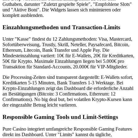
Guthaben, darunter "Zuletzt gespielte Spiele", "Empfohlene Slots"
und "Aktive Boni". Die Widgets lassen sich minimieren oder
komplett ausblenden.
Einzahlungsmethoden und Transaction-Limits
Unter "Kasse" findest du 12 Zahlungsmethoden: Visa, Mastercard,
Sofortüberweisung, Trustly, Skrill, Neteller, Paysafecard, Bitcoin,
Ethereum, Litecoin, Bank Transfer und Apple Pay. Die
Mindesteinzahlung variiert: 10€ für E-Wallets, 20€ für Kreditkarten,
50€ für Krypto. Maximale Einzahlungen liegen bei 5.000€ pro
Transaktion für Standard-Accounts, 20.000€ für VIP-Mitglieder.
Die Processing-Zeiten sind transparent dargestellt: E-Wallets sofort,
Kreditkarten 5-15 Minuten, Bank Transfers 1-3 Werktage. Bei
Krypto-Einzahlungen zeigt das Dashboard die erforderliche Anzahl
an Bestätigungen (Bitcoin: 3 Confirmations, Ethereum: 12
Confirmations). No big deal but, bei volatilen Krypto-Kursen kann
der eingezahlte Betrag leicht variieren.
Responsible Gaming Tools und Limit-Settings
Pure Casino integriert umfangreiche Responsible Gaming Features
direkt ins Dashboard. Unter "Limits" kannst du tägliche,