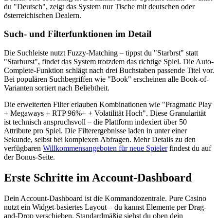
du "Deutsch", zeigt das System nur Tische mit deutschen oder
österreichischen Dealern.
Such- und Filterfunktionen im Detail
Die Suchleiste nutzt Fuzzy-Matching – tippst du "Starbrst" statt
"Starburst", findet das System trotzdem das richtige Spiel. Die Auto-
Complete-Funktion schlägt nach drei Buchstaben passende Titel vor.
Bei populären Suchbegriffen wie "Book" erscheinen alle Book-of-
Varianten sortiert nach Beliebtheit.
Die erweiterten Filter erlauben Kombinationen wie "Pragmatic Play
+ Megaways + RTP 96%+ + Volatilität Hoch". Diese Granularität
ist technisch anspruchsvoll – die Plattform indexiert über 50
Attribute pro Spiel. Die Filterergebnisse laden in unter einer
Sekunde, selbst bei komplexen Abfragen. Mehr Details zu den
verfügbaren
Willkommensangeboten für neue Spieler
findest du auf
der Bonus-Seite.
Erste Schritte im Account-Dashboard
Dein Account-Dashboard ist die Kommandozentrale. Pure Casino
nutzt ein Widget-basiertes Layout – du kannst Elemente per Drag-
and-Drop verschieben. Standardmäßig siehst du oben dein