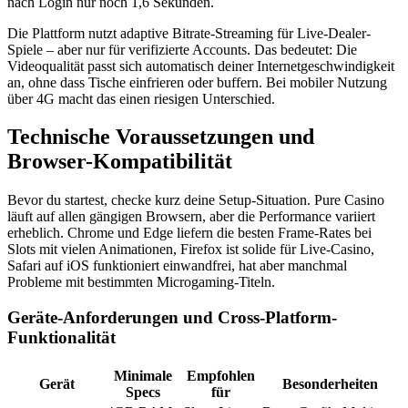
nach Login nur noch 1,6 Sekunden.
Die Plattform nutzt adaptive Bitrate-Streaming für Live-Dealer-
Spiele – aber nur für verifizierte Accounts. Das bedeutet: Die
Videoqualität passt sich automatisch deiner Internetgeschwindigkeit
an, ohne dass Tische einfrieren oder buffern. Bei mobiler Nutzung
über 4G macht das einen riesigen Unterschied.
Technische Voraussetzungen und
Browser-Kompatibilität
Bevor du startest, checke kurz deine Setup-Situation. Pure Casino
läuft auf allen gängigen Browsern, aber die Performance variiert
erheblich. Chrome und Edge liefern die besten Frame-Rates bei
Slots mit vielen Animationen, Firefox ist solide für Live-Casino,
Safari auf iOS funktioniert einwandfrei, hat aber manchmal
Probleme mit bestimmten Microgaming-Titeln.
Geräte-Anforderungen und Cross-Platform-
Funktionalität
Minimale
Empfohlen
Gerät
Besonderheiten
Specs
für