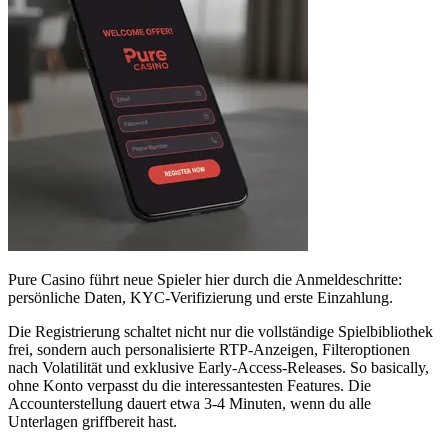
Pure Casino führt neue Spieler hier durch die Anmeldeschritte:
persönliche Daten, KYC-Verifizierung und erste Einzahlung.
Die Registrierung schaltet nicht nur die vollständige Spielbibliothek
frei, sondern auch personalisierte RTP-Anzeigen, Filteroptionen
nach Volatilität und exklusive Early-Access-Releases. So basically,
ohne Konto verpasst du die interessantesten Features. Die
Accounterstellung dauert etwa 3-4 Minuten, wenn du alle
Unterlagen griffbereit hast.