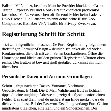
Falls du VPN nutzt, beachte: Manche Provider blockieren Casino-
Traffic. ExpressVPN und NordVPN funktionieren problemlos,
kostenlose VPNs verursachen oft Timeout-Fehler beim Laden von
Live-Tischen. Die Plattform erkennt deine echte IP für Geo-
Compliance, lässt aber VPN-Traffic für Privacy-Zwecke zu.
Registrierung Schritt für Schritt
Jetzt zum eigentlichen Prozess. Die Pure-Registrierung folgt einem
dreistufigen Formular-Design – deutlich schlanker als bei vielen
Konkurrenten, die dich mit zehn Seiten bombardieren. Öffne die
Homepage und klicke auf den grünen "Registrieren"-Button oben
rechts. Der Button ist bewusst groß gestaltet, du kannst ihn nicht
übersehen.
Persönliche Daten und Account-Grundlagen
Schritt 1 fragt nach den Basics: Vorname, Nachname,
Geburtsdatum, E-Mail. Die E-Mail-Validierung läuft in Echtzeit –
tippst du eine ungültige Adresse ein, zeigt das System sofort einen
Fehler. Das spart Zeit, weil du nicht erst am Ende merkst, dass du
dich vertippt hast. Bei der Passwort-Erstellung verlangt Pure Casino
mindestens 8 Zeichen, eine Zahl und ein Sonderzeichen. Der