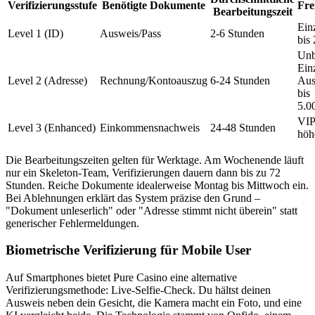
Verifizierungsstufe
Benötigte Dokumente
Fre
Bearbeitungszeit
Ein
Level 1 (ID)
Ausweis/Pass
2-6 Stunden
bis
Unb
Ein
Level 2 (Adresse)
Rechnung/Kontoauszug
6-24 Stunden
Aus
bis
5.0
VIP
Level 3 (Enhanced)
Einkommensnachweis
24-48 Stunden
höh
Die Bearbeitungszeiten gelten für Werktage. Am Wochenende läuft
nur ein Skeleton-Team, Verifizierungen dauern dann bis zu 72
Stunden. Reiche Dokumente idealerweise Montag bis Mittwoch ein.
Bei Ablehnungen erklärt das System präzise den Grund –
"Dokument unleserlich" oder "Adresse stimmt nicht überein" statt
generischer Fehlermeldungen.
Biometrische Verifizierung für Mobile User
Auf Smartphones bietet Pure Casino eine alternative
Verifizierungsmethode: Live-Selfie-Check. Du hältst deinen
Ausweis neben dein Gesicht, die Kamera macht ein Foto, und eine