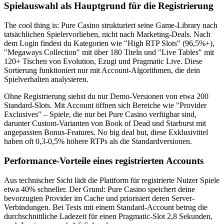
Spielauswahl als Hauptgrund für die Registrierung
The cool thing is: Pure Casino strukturiert seine Game-Library nach
tatsächlichen Spielervorlieben, nicht nach Marketing-Deals. Nach
dem Login findest du Kategorien wie "High RTP Slots" (96,5%+),
"Megaways Collection" mit über 180 Titeln und "Live Tables" mit
120+ Tischen von Evolution, Ezugi und Pragmatic Live. Diese
Sortierung funktioniert nur mit Account-Algorithmen, die dein
Spielverhalten analysieren.
Ohne Registrierung siehst du nur Demo-Versionen von etwa 200
Standard-Slots. Mit Account öffnen sich Bereiche wie "Provider
Exclusives" – Spiele, die nur bei Pure Casino verfügbar sind,
darunter Custom-Varianten von Book of Dead und Starburst mit
angepassten Bonus-Features. No big deal but, diese Exklusivtitel
haben oft 0,3-0,5% höhere RTPs als die Standardversionen.
Performance-Vorteile eines registrierten Accounts
Aus technischer Sicht lädt die Plattform für registrierte Nutzer Spiele
etwa 40% schneller. Der Grund: Pure Casino speichert deine
bevorzugten Provider im Cache und priorisiert deren Server-
Verbindungen. Bei Tests mit einem Standard-Account betrug die
durchschnittliche Ladezeit für einen Pragmatic-Slot 2,8 Sekunden,