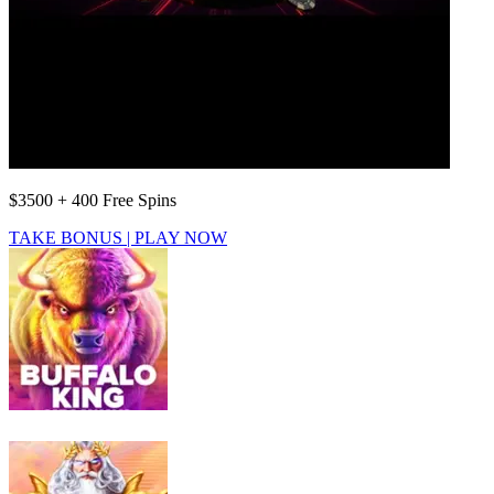
$3500 + 400 Free Spins
TAKE BONUS | PLAY NOW