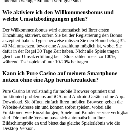
innerhalb weniger Minuten verfügbar sind.
Wie aktiviere ich den Willkommensbonus und
welche Umsatzbedingungen gelten?
Der Willkommensbonus wird automatisch bei Ihrer ersten
Einzahlung aktiviert, sofern Sie bei der Registrierung den Bonus
akzeptiert haben. Typischerweise müssen Sie den Bonusbetrag 35-
40 Mal umsetzen, bevor eine Auszahlung möglich ist, wobei Sie
dafür in der Regel 30 Tage Zeit haben. Nicht alle Spiele tragen
gleich zur Umsatzerfüllung bei – Slots zählen meist zu 100%,
während Tischspiele oft nur 10-20% beitragen.
Kann ich Pure Casino auf meinem Smartphone
nutzen ohne eine App herunterzuladen?
Pure Casino ist vollständig für mobile Browser optimiert und
funktioniert problemlos auf iOS- und Android-Geräten ohne App-
Download. Sie öffnen einfach Ihren mobilen Browser, geben die
Website-Adresse ein und können sofort spielen, wobei alle
Funktionen wie Einzahlungen, Spiele und Kundenservice verfügbar
sind. Die mobile Version passt sich automatisch an Ihre
Bildschirmgröße an und bietet das gleiche Spielerlebnis wie die
Desktop-Version.