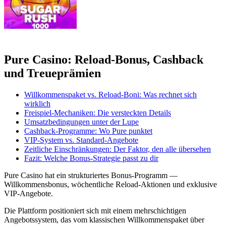
Pure Casino: Reload-Bonus, Cashback
und Treueprämien
Willkommenspaket vs. Reload-Boni: Was rechnet sich
wirklich
Freispiel-Mechaniken: Die versteckten Details
Umsatzbedingungen unter der Lupe
Cashback-Programme: Wo Pure punktet
VIP-System vs. Standard-Angebote
Zeitliche Einschränkungen: Der Faktor, den alle übersehen
Fazit: Welche Bonus-Strategie passt zu dir
Pure Casino hat ein strukturiertes Bonus-Programm —
Willkommensbonus, wöchentliche Reload-Aktionen und exklusive
VIP-Angebote.
Die Plattform positioniert sich mit einem mehrschichtigen
Angebotssystem, das vom klassischen Willkommenspaket über