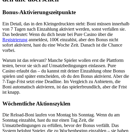
Bonus-Aktivierungszeitpunkte
Ein Detail, das in den Kleingedruckten steht: Boni müssen innerhalb
von 7 Tagen nach Einzahlung aktiviert werden, sonst verfallen sie.
Das bedeutet: Wenn du dich heute bei Pure Casino über die
Registrierung
anmeldest, 100€ einzahlst, aber den Bonus nicht
sofort aktivierst, hast du eine Woche Zeit. Danach ist die Chance
vorbei.
Warum ist das relevant? Manche Spieler wollen erst die Plattform
testen, bevor sie sich auf Umsatzbedingungen einlassen. Pure
Casino erlaubt das – du kannst mit deiner Einzahlung ohne Bonus
spielen und später entscheiden, ob du den Bonus aktivierst. Aber die
7-Tage-Frist setzt eine Deadline. Im Vergleich zu Anbietern, die
Boni automatisch aktivieren, ist das spielerfreundlich, aber die Frist
ist knapp.
Wöchentliche Aktionszyklen
Die Reload-Boni laufen von Montag bis Sonntag. Wenn du am
Sonntag einzahlst, hast du nur einen Tag Zeit, die
Umsatzbedingungen zu erfüllen, bevor der Bonus verfällt. Das
System belohnt Spieler, die zu Wochenbeginn einzahlen – sie haben