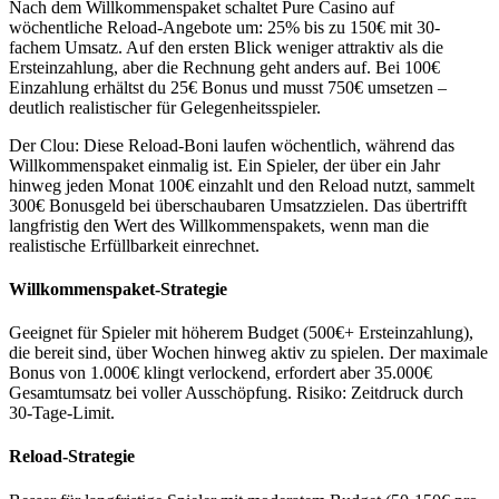
Nach dem Willkommenspaket schaltet Pure Casino auf
wöchentliche Reload-Angebote um: 25% bis zu 150€ mit 30-
fachem Umsatz. Auf den ersten Blick weniger attraktiv als die
Ersteinzahlung, aber die Rechnung geht anders auf. Bei 100€
Einzahlung erhältst du 25€ Bonus und musst 750€ umsetzen –
deutlich realistischer für Gelegenheitsspieler.
Der Clou: Diese Reload-Boni laufen wöchentlich, während das
Willkommenspaket einmalig ist. Ein Spieler, der über ein Jahr
hinweg jeden Monat 100€ einzahlt und den Reload nutzt, sammelt
300€ Bonusgeld bei überschaubaren Umsatzzielen. Das übertrifft
langfristig den Wert des Willkommenspakets, wenn man die
realistische Erfüllbarkeit einrechnet.
Willkommenspaket-Strategie
Geeignet für Spieler mit höherem Budget (500€+ Ersteinzahlung),
die bereit sind, über Wochen hinweg aktiv zu spielen. Der maximale
Bonus von 1.000€ klingt verlockend, erfordert aber 35.000€
Gesamtumsatz bei voller Ausschöpfung. Risiko: Zeitdruck durch
30-Tage-Limit.
Reload-Strategie